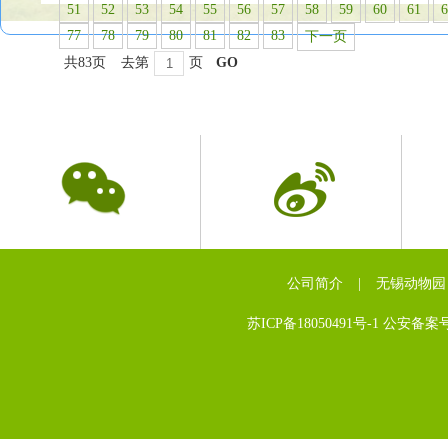
51
52
53
54
55
56
57
58
59
60
61
6
77
78
79
80
81
82
83
下一页
共83页
去第
页
GO
公司简介
|
无锡动物园
苏ICP备18050491号-1 公安备