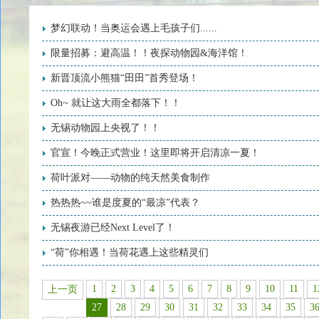
梦幻联动！当奥运会遇上毛孩子们......
限量招募：避高温！！夜探动物园&海洋馆！
新晋顶流小熊猫“田田”首秀登场！
Oh~ 就让这大雨全都落下！！
无锡动物园上央视了！！
官宣！今晚正式营业！这里即将开启清凉一夏！
荷叶派对——动物的纯天然美食制作
热热热~~谁是度夏的“最凉”代表？
无锡夜游已经Next Level了！
“荷”你相遇！当荷花遇上这些精灵们
1
2
3
4
5
6
7
8
9
10
11
1
上一页
27
28
29
30
31
32
33
34
35
3