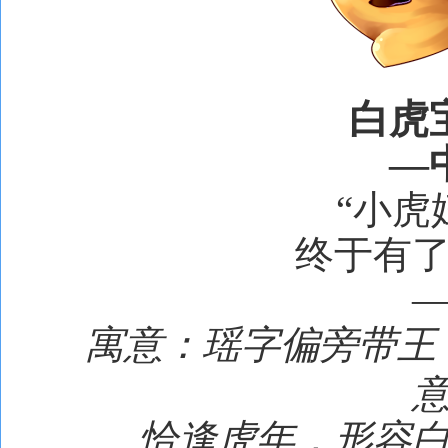
白虎
—
“小虎
终于有
寓意：瑶字偏旁带王
恰逢虎年，形容