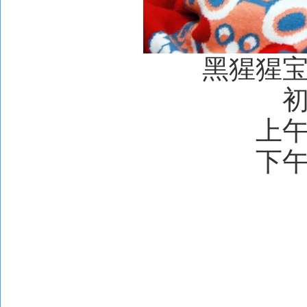
黑猩猩
上
下