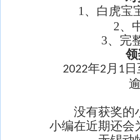
1、白虎宝
2、
3、完
领
年
月
日
2022
2
1
没有获奖的
小编在近期还会
无锡动