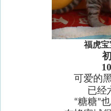
福虎宝
10
可爱的
已经
糖糖
也
“
”