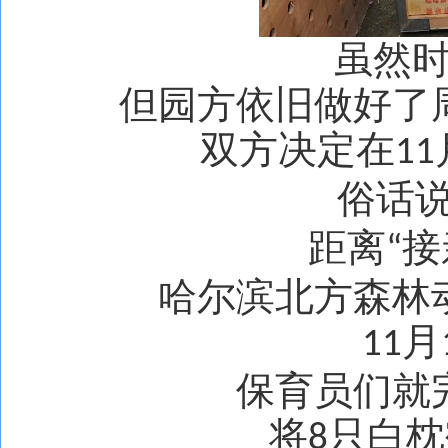
虽然
但园方依旧做好了
双方决定在
11
俗话
距离
接
“
哈尔滨北方森林
月
11
保育员们就
将
只白枕
8