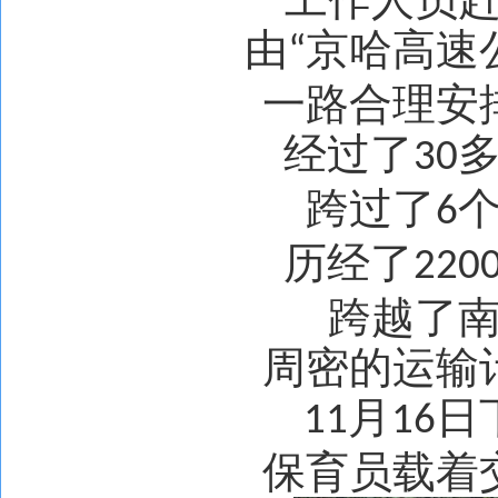
由
京哈高速
“
一路合理安
经过了
30
跨过了
6
历经了
220
跨越了
周密的运输
月
日
11
16
保育员载着