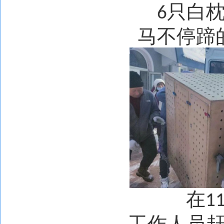
只白
6
马不停蹄
在
1
工作人员