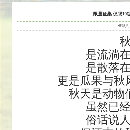
限量征集 仅限1
管理员
是流淌
是散落
更是瓜果与秋
秋天是动物
虽然已
俗话说