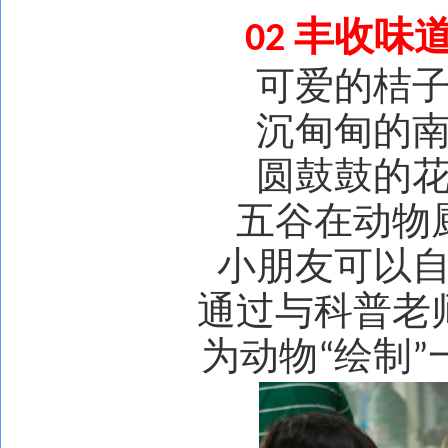
丰收味道
02
可爱的桔
沉甸甸的
圆鼓鼓的
五谷在动物
小朋友可以
通过与科普老
为动物
绘制
“
”