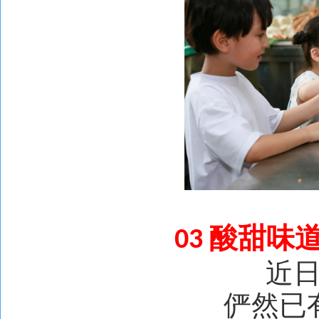
酸甜味道
03
近
俨然已