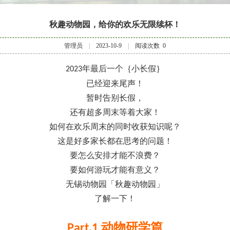
秋趣动物园，给你的欢乐无限续杯！
管理员
|
2023-10-9
|
阅读次数
0
年最后一个｛小长假｝
2023
已经迎来尾声！
暂时告别长假，
还有超多周末等着大家！
如何在欢乐周末的同时收获知识呢？
这是好多家长都在思考的问题！
要怎么安排才能不浪费？
要如何游玩才能有意义？
无锡动物园「秋趣动物园」
了解一下！
动物研学篇
P
art.1