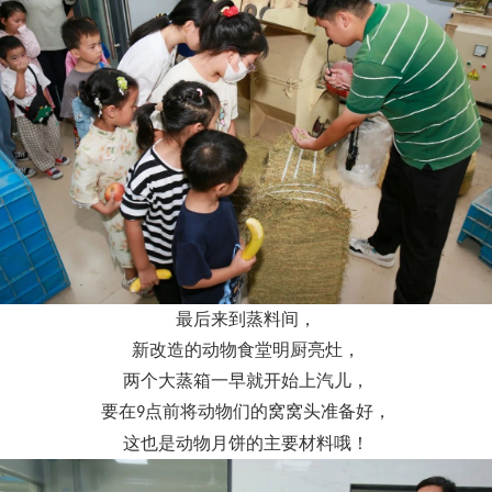
最后来到蒸料间，
新改造的动物食堂明厨亮灶，
两个大蒸箱一早就开始上汽儿，
要在
点前将动物们的窝窝头准备好，
9
这也是动物月饼的主要材料哦！