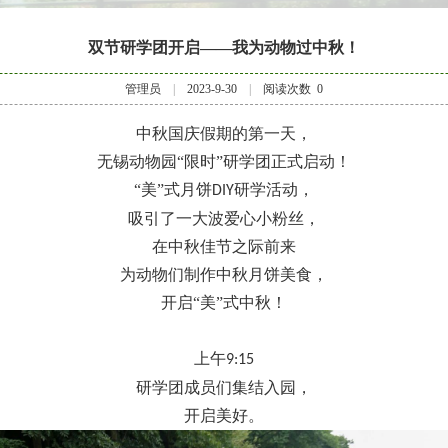
双节研学团开启——我为动物过中秋！
管理员
|
2023-9-30
|
阅读次数
0
中秋国庆假期的第一天，
无锡动物园
“限时”研学团正式启动！
“美”式月饼
研学活动，
DIY
吸引了一大波爱心小粉丝，
在中秋佳节之际前来
为动物们制作中秋月饼美食，
开启
“美”式中秋！
上午
9:15
研学团成员们集结入园，
开启美好。